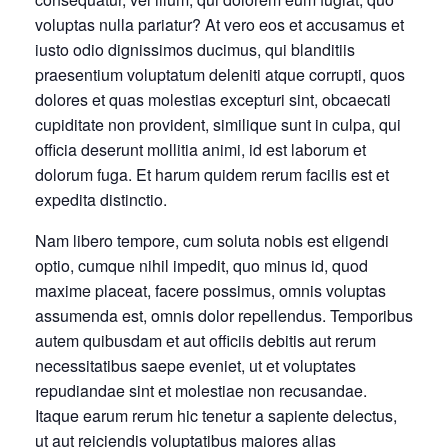
voluptas nulla pariatur? At vero eos et accusamus et
iusto odio dignissimos ducimus, qui blanditiis
praesentium voluptatum deleniti atque corrupti, quos
dolores et quas molestias excepturi sint, obcaecati
cupiditate non provident, similique sunt in culpa, qui
officia deserunt mollitia animi, id est laborum et
dolorum fuga. Et harum quidem rerum facilis est et
expedita distinctio.
Nam libero tempore, cum soluta nobis est eligendi
optio, cumque nihil impedit, quo minus id, quod
maxime placeat, facere possimus, omnis voluptas
assumenda est, omnis dolor repellendus. Temporibus
autem quibusdam et aut officiis debitis aut rerum
necessitatibus saepe eveniet, ut et voluptates
repudiandae sint et molestiae non recusandae.
Itaque earum rerum hic tenetur a sapiente delectus,
ut aut reiciendis voluptatibus maiores alias