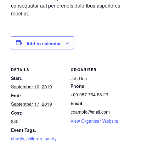
consequatur aut perferendis doloribus asperiores
repellat.
Add to calendar
DETAILS
ORGANIZER
Start:
Joh Doe
Phone
September 10, 2019
+00 987 764 53 23
End:
Email
September 17, 2019
example@mail.com
Cost:
View Organizer Website
$45
Event Tags:
charity
,
children
,
safety