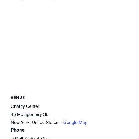
VENUE
Charity Center
45 Montgomery St.
New York
,
United States
+ Google Map
Phone
+00 987 567 45 34