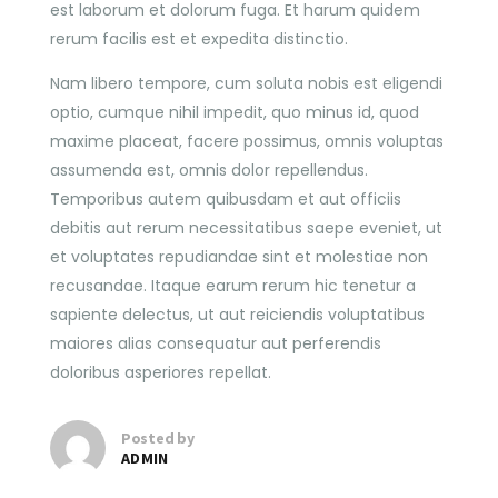
est laborum et dolorum fuga. Et harum quidem
rerum facilis est et expedita distinctio.
Nam libero tempore, cum soluta nobis est eligendi
optio, cumque nihil impedit, quo minus id, quod
maxime placeat, facere possimus, omnis voluptas
assumenda est, omnis dolor repellendus.
Temporibus autem quibusdam et aut officiis
debitis aut rerum necessitatibus saepe eveniet, ut
et voluptates repudiandae sint et molestiae non
recusandae. Itaque earum rerum hic tenetur a
sapiente delectus, ut aut reiciendis voluptatibus
maiores alias consequatur aut perferendis
doloribus asperiores repellat.
Posted by
ADMIN