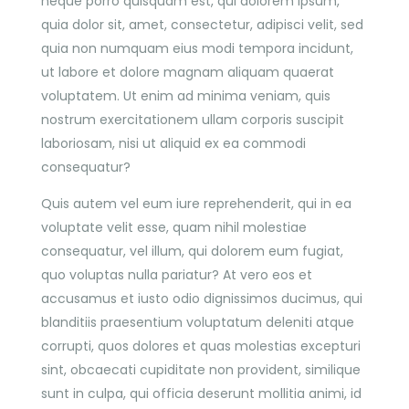
neque porro quisquam est, qui dolorem ipsum,
quia dolor sit, amet, consectetur, adipisci velit, sed
quia non numquam eius modi tempora incidunt,
ut labore et dolore magnam aliquam quaerat
voluptatem. Ut enim ad minima veniam, quis
nostrum exercitationem ullam corporis suscipit
laboriosam, nisi ut aliquid ex ea commodi
consequatur?
Quis autem vel eum iure reprehenderit, qui in ea
voluptate velit esse, quam nihil molestiae
consequatur, vel illum, qui dolorem eum fugiat,
quo voluptas nulla pariatur? At vero eos et
accusamus et iusto odio dignissimos ducimus, qui
blanditiis praesentium voluptatum deleniti atque
corrupti, quos dolores et quas molestias excepturi
sint, obcaecati cupiditate non provident, similique
sunt in culpa, qui officia deserunt mollitia animi, id