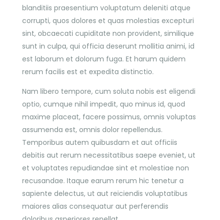
blanditiis praesentium voluptatum deleniti atque
corrupti, quos dolores et quas molestias excepturi
sint, obcaecati cupiditate non provident, similique
sunt in culpa, qui officia deserunt mollitia animi, id
est laborum et dolorum fuga. Et harum quidem
rerum facilis est et expedita distinctio.
Nam libero tempore, cum soluta nobis est eligendi
optio, cumque nihil impedit, quo minus id, quod
maxime placeat, facere possimus, omnis voluptas
assumenda est, omnis dolor repellendus.
Temporibus autem quibusdam et aut officiis
debitis aut rerum necessitatibus saepe eveniet, ut
et voluptates repudiandae sint et molestiae non
recusandae. Itaque earum rerum hic tenetur a
sapiente delectus, ut aut reiciendis voluptatibus
maiores alias consequatur aut perferendis
doloribus asperiores repellat.