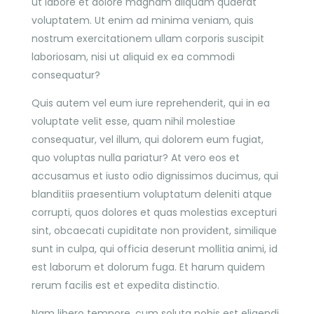
ut labore et dolore magnam aliquam quaerat
voluptatem. Ut enim ad minima veniam, quis
nostrum exercitationem ullam corporis suscipit
laboriosam, nisi ut aliquid ex ea commodi
consequatur?
Quis autem vel eum iure reprehenderit, qui in ea
voluptate velit esse, quam nihil molestiae
consequatur, vel illum, qui dolorem eum fugiat,
quo voluptas nulla pariatur? At vero eos et
accusamus et iusto odio dignissimos ducimus, qui
blanditiis praesentium voluptatum deleniti atque
corrupti, quos dolores et quas molestias excepturi
sint, obcaecati cupiditate non provident, similique
sunt in culpa, qui officia deserunt mollitia animi, id
est laborum et dolorum fuga. Et harum quidem
rerum facilis est et expedita distinctio.
Nam libero tempore, cum soluta nobis est eligendi