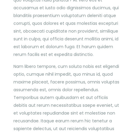
accusamus et iusto odio dignissimos ducimus, qui
blanditiis praesentium voluptatum deleniti atque
corrupti, quos dolores et quas molestias excepturi
sint, obcaecati cupiditate non provident, similique
sunt in culpa, qui officia deserunt mollitia animi, id
est laborum et dolorum fuga. Et harum quidem
rerum facilis est et expedita distinctio.
Nam libero tempore, cum soluta nobis est eligendi
optio, cumque nihil impedit, quo minus id, quod
maxime placeat, facere possimus, omnis voluptas
assumenda est, omnis dolor repellendus.
Temporibus autem quibusdam et aut officiis
debitis aut rerum necessitatibus saepe eveniet, ut
et voluptates repudiandae sint et molestiae non
recusandae. Itaque earum rerum hic tenetur a
sapiente delectus, ut aut reiciendis voluptatibus