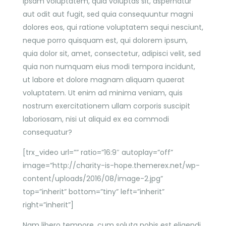
ipsam voluptatem, quia voluptas sit, aspernatur
aut odit aut fugit, sed quia consequuntur magni
dolores eos, qui ratione voluptatem sequi nesciunt,
neque porro quisquam est, qui dolorem ipsum,
quia dolor sit, amet, consectetur, adipisci velit, sed
quia non numquam eius modi tempora incidunt,
ut labore et dolore magnam aliquam quaerat
voluptatem. Ut enim ad minima veniam, quis
nostrum exercitationem ullam corporis suscipit
laboriosam, nisi ut aliquid ex ea commodi
consequatur?
[trx_video url=”” ratio=”16:9″ autoplay=”off”
image=”http://charity-is-hope.themerex.net/wp-
content/uploads/2016/08/image-2.jpg”
top=”inherit” bottom=”tiny” left=”inherit”
right=”inherit”]
Nam libero tempore, cum soluta nobis est eligendi