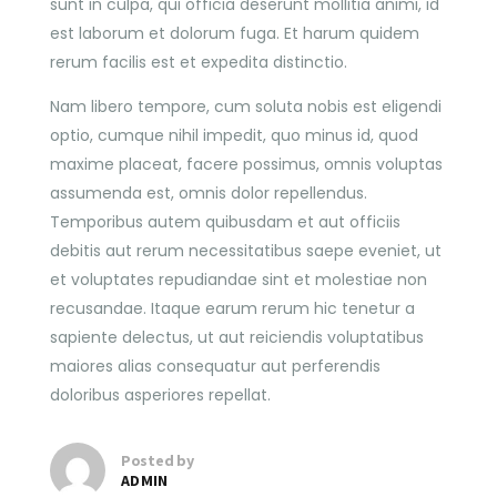
sunt in culpa, qui officia deserunt mollitia animi, id
est laborum et dolorum fuga. Et harum quidem
rerum facilis est et expedita distinctio.
Nam libero tempore, cum soluta nobis est eligendi
optio, cumque nihil impedit, quo minus id, quod
maxime placeat, facere possimus, omnis voluptas
assumenda est, omnis dolor repellendus.
Temporibus autem quibusdam et aut officiis
debitis aut rerum necessitatibus saepe eveniet, ut
et voluptates repudiandae sint et molestiae non
recusandae. Itaque earum rerum hic tenetur a
sapiente delectus, ut aut reiciendis voluptatibus
maiores alias consequatur aut perferendis
doloribus asperiores repellat.
Posted by
ADMIN