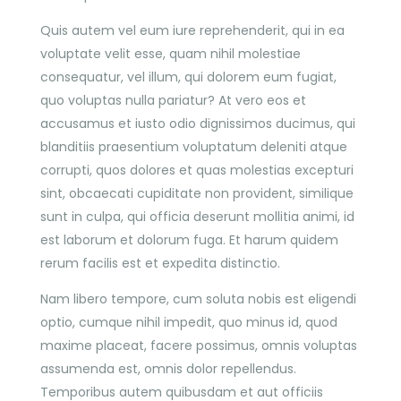
Quis autem vel eum iure reprehenderit, qui in ea
voluptate velit esse, quam nihil molestiae
consequatur, vel illum, qui dolorem eum fugiat,
quo voluptas nulla pariatur? At vero eos et
accusamus et iusto odio dignissimos ducimus, qui
blanditiis praesentium voluptatum deleniti atque
corrupti, quos dolores et quas molestias excepturi
sint, obcaecati cupiditate non provident, similique
sunt in culpa, qui officia deserunt mollitia animi, id
est laborum et dolorum fuga. Et harum quidem
rerum facilis est et expedita distinctio.
Nam libero tempore, cum soluta nobis est eligendi
optio, cumque nihil impedit, quo minus id, quod
maxime placeat, facere possimus, omnis voluptas
assumenda est, omnis dolor repellendus.
Temporibus autem quibusdam et aut officiis