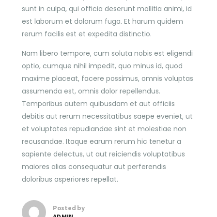
sunt in culpa, qui officia deserunt mollitia animi, id
est laborum et dolorum fuga. Et harum quidem
rerum facilis est et expedita distinctio.
Nam libero tempore, cum soluta nobis est eligendi
optio, cumque nihil impedit, quo minus id, quod
maxime placeat, facere possimus, omnis voluptas
assumenda est, omnis dolor repellendus.
Temporibus autem quibusdam et aut officiis
debitis aut rerum necessitatibus saepe eveniet, ut
et voluptates repudiandae sint et molestiae non
recusandae. Itaque earum rerum hic tenetur a
sapiente delectus, ut aut reiciendis voluptatibus
maiores alias consequatur aut perferendis
doloribus asperiores repellat.
Posted by
ADMIN